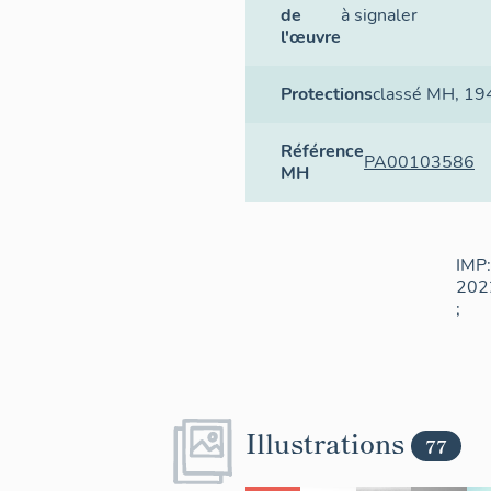
de
à signaler
l'œuvre
Protections
classé MH
, 19
Référence
PA00103586
MH
IMP:
202
;
Illustrations
77