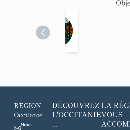
Obje
verrières
Hérault
>
Montpellier
DÉCOUVREZ
LA RÉG
RÉGION
L'OCCITANIE
VOUS
Occitanie
...
ACCOM
Nous