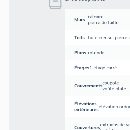
calcaire
Murs
pierre de taille
Toits
tuile creuse
,
pierre 
Plans
rotonde
Étages
1 étage carré
coupole
Couvrements
voûte plate
Élévations
élévation ord
extérieures
extrados de v
Couvertures