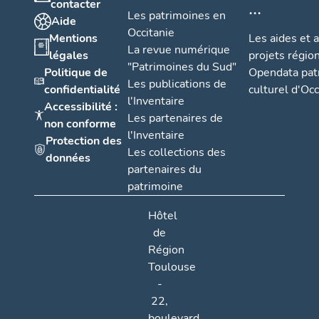
...
contacter
Les patrimoines en
Aide
Occitanie
Mentions
Les aides et 
La revue numérique
légales
projets régio
"Patrimoines du Sud"
Politique de
Opendata pat
Les publications de
confidentialité
culturel d'Occ
l'Inventaire
Accessibilité :
Les partenaires de
non conforme
l'Inventaire
Protection des
Les collections des
données
partenaires du
patrimoine
Hôtel
de
Région
Toulouse
-
22,
boulevard