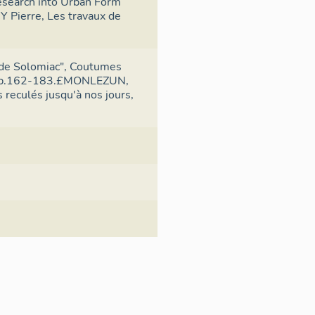
Research into Urban Form
 Pierre, Les travaux de
 de Solomiac", Coutumes
4, p.162-183.£MONLEZUN,
 reculés jusqu'à nos jours,