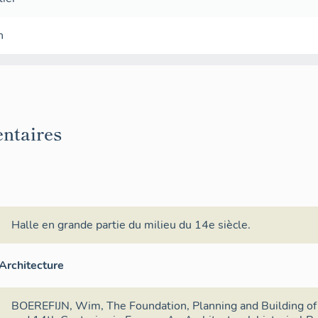
n
ntaires
Halle en grande partie du milieu du 14e siècle.
Architecture
BOEREFIJN, Wim, The Foundation, Planning and Building o