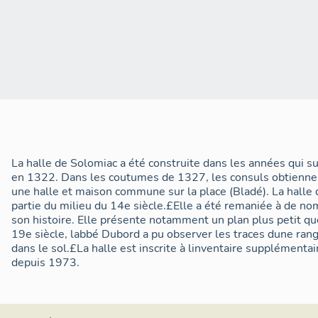
La halle de Solomiac a été construite dans les années qui su
en 1322. Dans les coutumes de 1327, les consuls obtiennent
une halle et maison commune sur la place (Bladé). La halle
partie du milieu du 14e siècle.£Elle a été remaniée à de n
son histoire. Elle présente notamment un plan plus petit qu
19e siècle, labbé Dubord a pu observer les traces dune ran
dans le sol.£La halle est inscrite à linventaire supplémen
depuis 1973.