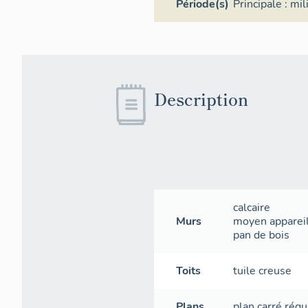
Période(s)
Principale :
mil
Description
calcaire
Murs
moyen apparei
pan de bois
Toits
tuile creuse
Plans
plan carré régu