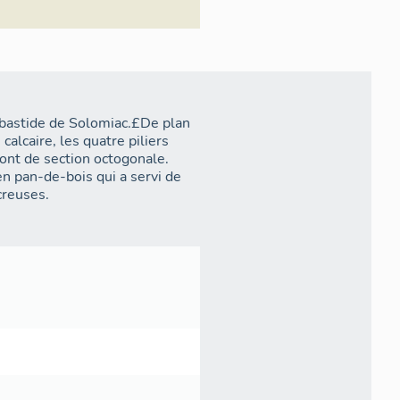
a bastide de Solomiac.£De plan
calcaire, les quatre piliers
sont de section octogonale.
en pan-de-bois qui a servi de
creuses.