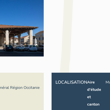
LOCALISATION
Aire
Ma
énéral Région Occitanie
d'étude
et
canton