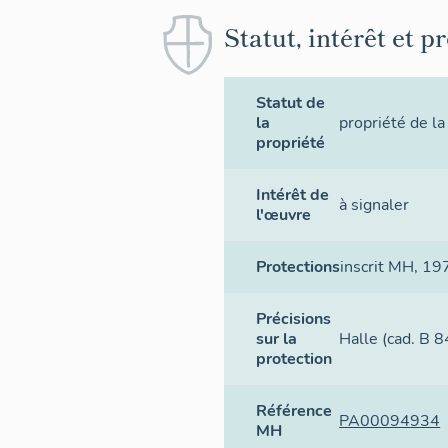
Statut, intérêt et p
Statut de
la
propriété de 
propriété
Intérêt de
à signaler
l'œuvre
Protections
inscrit MH
, 19
Précisions
sur la
Halle (cad. B 8
protection
Référence
PA00094934
MH