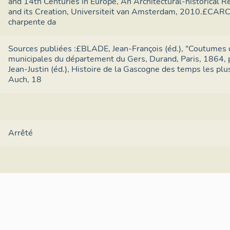
and 14th Centuries in Europe, An Architectural-historical 
and its Creation, Universiteit van Amsterdam, 2010.£CARCY
charpente da
Sources publiées :£BLADE, Jean-François (éd.), "Coutumes
municipales du département du Gers, Durand, Paris, 186
Jean-Justin (éd.), Histoire de la Gascogne des temps les plus
Auch, 18
Arrêté