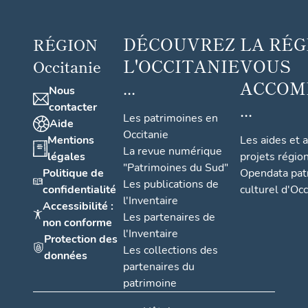
DÉCOUVREZ
LA RÉG
RÉGION
L'OCCITANIE
VOUS
Occitanie
...
ACCOM
Nous
...
contacter
Les patrimoines en
Aide
Occitanie
Mentions
Les aides et 
La revue numérique
légales
projets régio
"Patrimoines du Sud"
Politique de
Opendata pat
Les publications de
confidentialité
culturel d'Occ
l'Inventaire
Accessibilité :
Les partenaires de
non conforme
l'Inventaire
Protection des
Les collections des
données
partenaires du
patrimoine