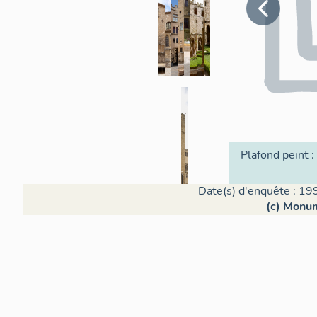
Plafond peint : 
Date(s) d'enquête : 19
(c) Monum