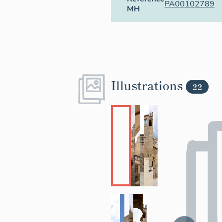
PA00102789
MH
Illustrations
22