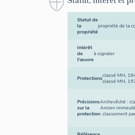
Statut de
la
propriété de la
propriété
Intérêt
de
à signaler
l'œuvre
classé MH
, 18
Protections
classé MH
, 19
Précisions
Archevêché : cl
sur la
Ancien immeubl
protection
: classement par
Référence