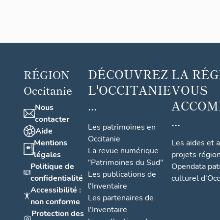
DÉCOUVREZ
LA RÉG
RÉGION
L'OCCITANIE
VOUS
Occitanie
...
ACCOM
Nous
...
contacter
Les patrimoines en
Aide
Occitanie
Mentions
Les aides et 
La revue numérique
légales
projets régio
"Patrimoines du Sud"
Politique de
Opendata pat
Les publications de
confidentialité
culturel d'Occ
l'Inventaire
Accessibilité :
Les partenaires de
non conforme
l'Inventaire
Protection des