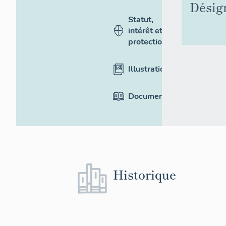
Désig
Statut,
intérêt et
protection
Illustrations
Documentation
Historique