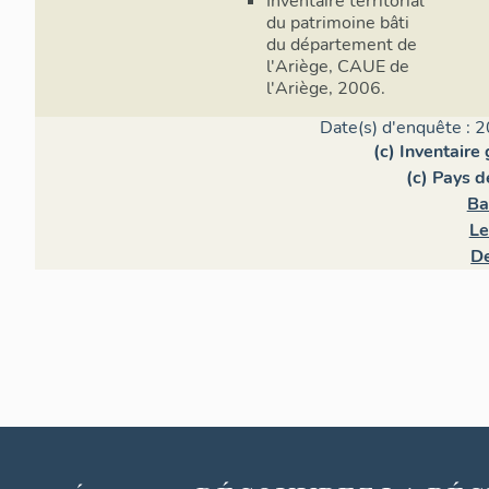
Inventaire territorial
du patrimoine bâti
du département de
l'Ariège, CAUE de
l'Ariège, 2006.
Date(s) d'enquête : 2
(c) Inventaire
(c) Pays 
Ba
Le
D