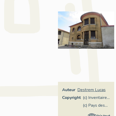
Auteur
Destrem Lucas
Copyright
(c) Inventaire
général
(c) Pays des
Région
Pyrénées
Voir tout