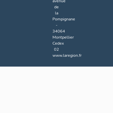
avenue
de
la
Pompignane
-
34064
Montpellier
Cedex
02
www.laregion.fr