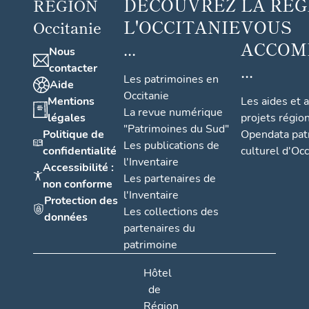
DÉCOUVREZ
LA RÉG
RÉGION
L'OCCITANIE
VOUS
Occitanie
...
ACCOM
Nous
...
contacter
Les patrimoines en
Aide
Occitanie
Mentions
Les aides et 
La revue numérique
légales
projets régio
"Patrimoines du Sud"
Politique de
Opendata pat
Les publications de
confidentialité
culturel d'Occ
l'Inventaire
Accessibilité :
Les partenaires de
non conforme
l'Inventaire
Protection des
Les collections des
données
partenaires du
patrimoine
Hôtel
de
Région